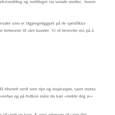
 tekstmelding og meldinger via sosiale medier. Annen
vtaler som er tilgjengeliggjort på de spesifikke
r behovene til våre kunder. Vi vil bestrebe oss på å
å få tilsendt verdi som tips og inspirasjon, samt motta
e hvordan og på hvilken måte du kan «melde deg av»
til verdi og kurs. E-post adressen vil være ditt