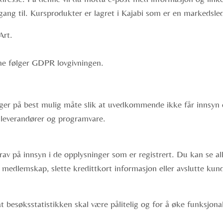
ang til. Kursprodukter er lagret i Kajabi som er en markedsled
Art.
tene følger GDPR lovgivningen.
nger på best mulig måte slik at uvedkommende ikke får innsyn e
 leverandører og programvare.
av på innsyn i de opplysninger som er registrert. Du kan se al
medlemskap, slette kredittkort informasjon eller avslutte kunde
t besøksstatistikken skal være pålitelig og for å øke funksjona