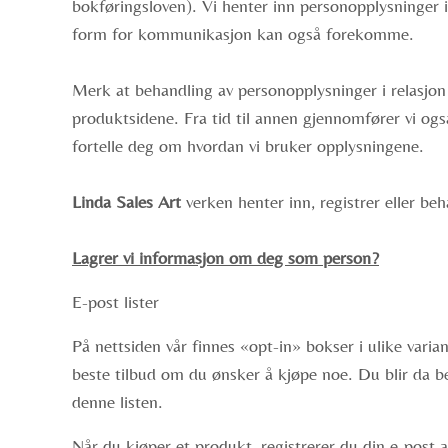
bokføringsloven). Vi henter inn personopplysninger i
form for kommunikasjon kan også forekomme.
Merk at behandling av personopplysninger i relasjon t
produktsidene. Fra tid til annen gjennomfører vi ogs
fortelle deg om hvordan vi bruker opplysningene.
Linda Sales Art
verken henter inn, registrer eller be
Lagrer vi informasjon om deg som person?
E-post lister
På nettsiden vår finnes «opt-in» bokser i ulike varian
beste tilbud om du ønsker å kjøpe noe. Du blir da b
denne listen.
Når du kjøper et produkt, registrerer du din e-post a