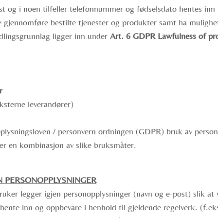
st og i noen tilfeller telefonnummer og fødselsdato hentes in
nne gjennomføre bestilte tjenester og produkter samt ha mulighe
lingsgrunnlag ligger inn under
Art. 6 GDPR Lawfulness of pr
r
eksterne leverandører)
pplysningsloven / personvern ordningen (GDPR) bruk av person
eller en kombinasjon av slike bruksmåter.
N PERSONOPPLYSNINGER
bruker legger igjen personopplysninger (navn og e-post) slik at
 hente inn og oppbevare i henhold til gjeldende regelverk. (f.ek