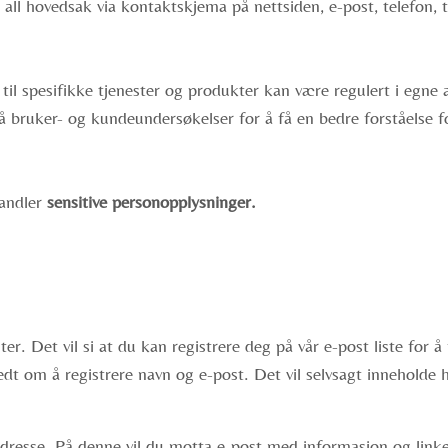
 all hovedsak via kontaktskjema på nettsiden, e-post, telefon,
il spesifikke tjenester og produkter kan være regulert i egne a
å bruker- og kundeundersøkelser for å få en bedre forståelse fo
handler
sensitive personopplysninger.
ter. Det vil si at du kan registrere deg på vår e-post liste for 
edt om å registrere navn og e-post. Det vil selvsagt innehold
dresse. På denne vil du motta e-post med informasjon og linker 